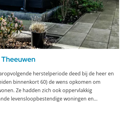
e Theeuwen
aropvolgende herstelperiode deed bij de heer en
iden binnenkort 60) de wens opkomen om
 wonen. Ze hadden zich ook oppervlakkig
ande levensloopbestendige woningen en
ozen voor een aanbouw in 1 dag.