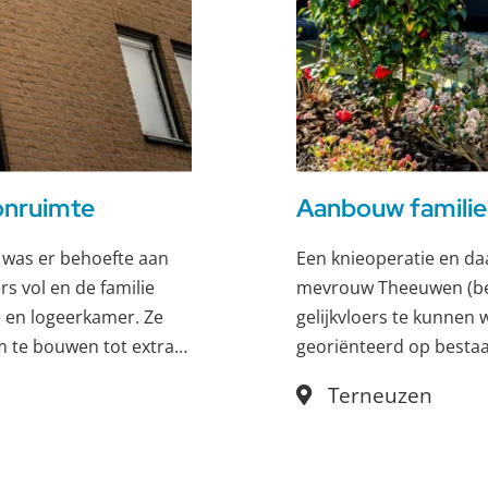
onruimte
Aanbouw famili
 was er behoefte aan
Een knieoperatie en da
s vol en de familie
mevrouw Theeuwen (be
 en logeerkamer. Ze
gelijkvloers te kunnen
 te bouwen tot extra
georiënteerd op besta
appartementen, maar k
Terneuzen