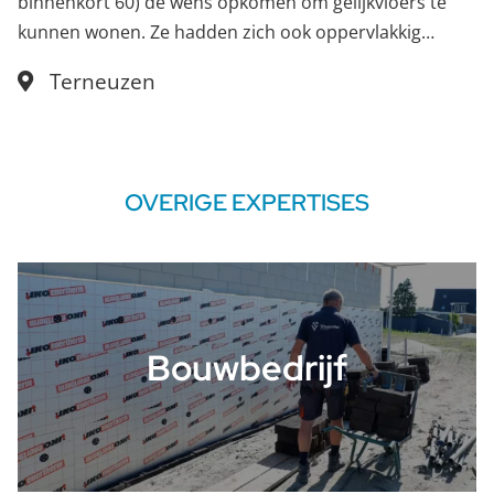
binnenkort 60) de wens opkomen om gelijkvloers te
kunnen wonen. Ze hadden zich ook oppervlakkig
georiënteerd op bestaande levensloopbestendige
Terneuzen
woningen en appartementen, maar kozen voor een
aanbouw in 1 dag.
OVERIGE EXPERTISES
Bouwbedrijf