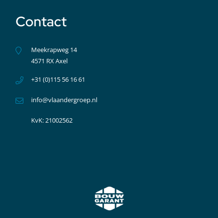
Contact
Meekrapweg 14
4571 RX Axel
+31 (0)115 56 16 61
info@vlaandergroep.nl
KvK: 21002562