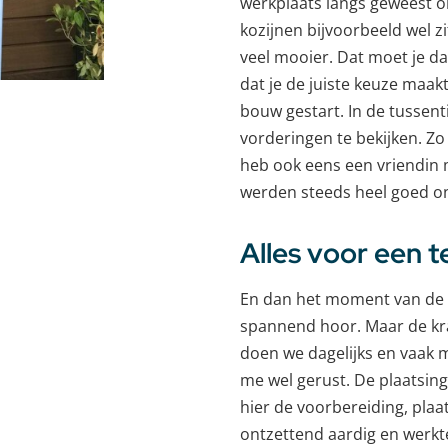
werkplaats langs geweest om
kozijnen bijvoorbeeld wel z
veel mooier. Dat moet je d
dat je de juiste keuze maak
bouw gestart. In de tussen
vorderingen te bekijken. Zo
heb ook eens een vriendin
werden steeds heel goed ont
Alles voor een t
En dan het moment van de pl
spannend hoor. Maar de kra
doen we dagelijks en vaak m
me wel gerust. De plaatsing
hier de voorbereiding, pla
ontzettend aardig en werkten