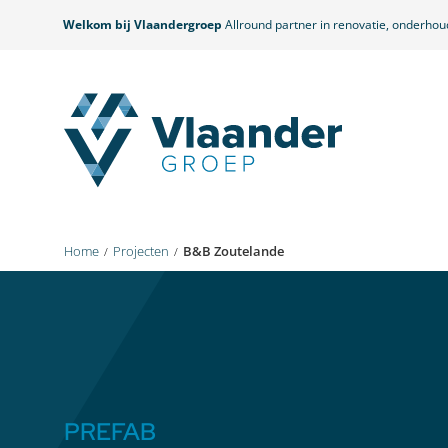
Welkom bij Vlaandergroep
Allround partner in renovatie, onderho
Home
Projecten
B&B Zoutelande
PREFAB