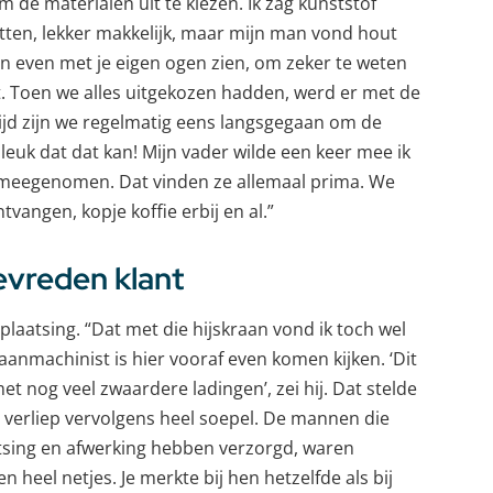
 de materialen uit te kiezen. Ik zag kunststof
itten, lekker makkelijk, maar mijn man vond hout
an even met je eigen ogen zien, om zeker te weten
t. Toen we alles uitgekozen hadden, werd er met de
tijd zijn we regelmatig eens langsgegaan om de
 leuk dat dat kan! Mijn vader wilde een keer mee ik
 meegenomen. Dat vinden ze allemaal prima. We
vangen, kopje koffie erbij en al.”
evreden klant
aatsing. “Dat met die hijskraan vond ik toch wel
anmachinist is hier vooraf even komen kijken. ‘Dit
et nog veel zwaardere ladingen’, zei hij. Dat stelde
 verliep vervolgens heel soepel. De mannen die
atsing en afwerking hebben verzorgd, waren
 heel netjes. Je merkte bij hen hetzelfde als bij